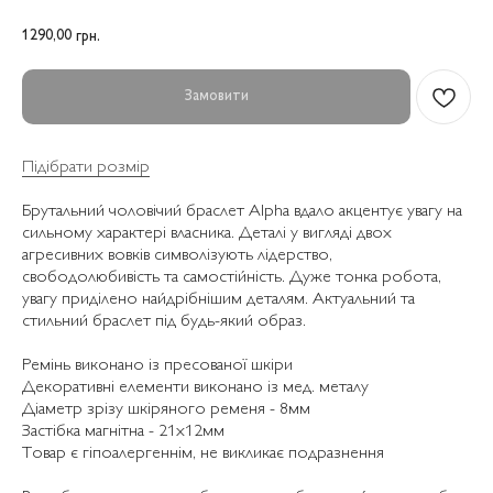
1290,00
грн.
Замовити
Підібрати розмір
Брутальний чоловічий браслет Alpha вдало акцентує увагу на
сильному характері власника. Деталі у вигляді двох
агресивних вовків символізують лідерство,
свободолюбивість та самостійність. Дуже тонка робота,
увагу приділено найдрібнішим деталям. Актуальний та
стильний браслет під будь-який образ.
Ремінь виконано із пресованої шкіри
Декоративні елементи виконано із мед. металу
Діаметр зрізу шкіряного ременя - 8мм
Застібка магнітна - 21х12мм
Товар є гіпоалергеннім, не викликає подразнення