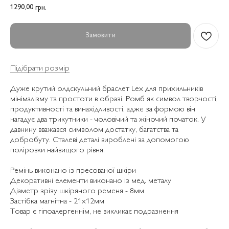
1290,00
грн.
Замовити
Підібрати розмір
Дуже крутий олдскульний браслет Lex для прихильників
мінімалізму та простоти в образі. Ромб як символ творчості,
продуктивності та винахідливості, адже за формою він
нагадує два трикутники - чоловічий та жіночий початок. У
давнину вважався символом достатку, багатства та
добробуту. Сталеві деталі вироблені за допомогою
поліровки найвищого рівня.
Ремінь виконано із пресованої шкіри
Декоративні елементи виконано із мед. металу
Діаметр зрізу шкіряного ременя - 8мм
Застібка магнітна - 21х12мм
Товар є гіпоалергеннім, не викликає подразнення