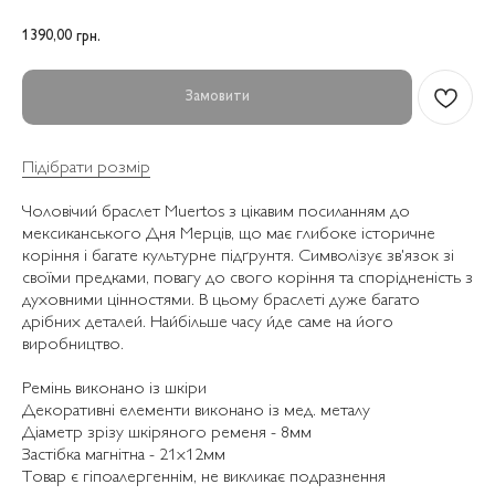
1390,00
грн.
Замовити
Підібрати розмір
Чоловічий браслет Muertos з цікавим посиланням до
мексиканського Дня Мерців, що має глибоке історичне
коріння і багате культурне підґрунтя. Символізує зв'язок зі
своїми предками, повагу до свого коріння та спорідненість з
духовними цінностями. В цьому браслеті дуже багато
дрібних деталей. Найбільше часу йде саме на його
виробництво.
Ремінь виконано із шкіри
Декоративні елементи виконано із мед. металу
Діаметр зрізу шкіряного ременя - 8мм
Застібка магнітна - 21х12мм
Товар є гіпоалергеннім, не викликає подразнення