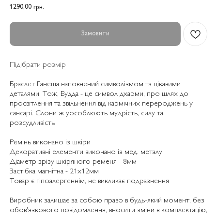
1290,00
грн.
Замовити
Підібрати розмір
Браслет Ганеша наповнений символізмом та цікавими
деталями. Тож, Будда - це символ дхарми, про шлях до
просвітлення та звільнення від кармічних перероджень у
сансарі. Слони ж уособлюють мудрість, силу та
розсудливість
Ремінь виконано із шкіри
Декоративні елементи виконано із мед. металу
Діаметр зрізу шкіряного ременя - 8мм
Застібка магнітна - 21х12мм
Товар є гіпоалергеннім, не викликає подразнення
Виробник залишає за собою право в будь-який момент, без
обов'язкового повідомлення, вносити зміни в комплектацію,