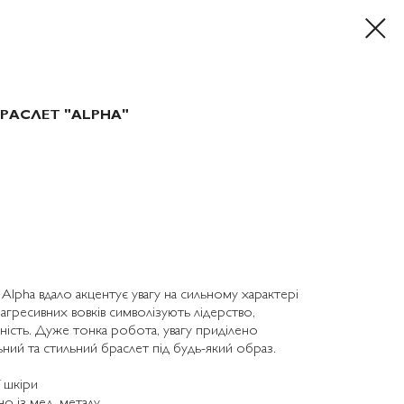
БРАСЛЕТ "ALPHA"
Alpha вдало акцентує увагу на сильному характері
х агресивних вовків символізують лідерство,
ність. Дуже тонка робота, увагу приділено
ний та стильний браслет під будь-який образ.
 шкіри
о із мед. металу