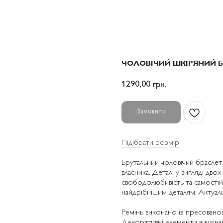
ЧОЛОВІЧИЙ ШКІРЯНИЙ 
1290,00
грн.
Замовити
Підібрати розмір
Брутальний чоловічий браслет 
власника. Деталі у вигляді дво
свободолюбивість та самостій
найдрібнішим деталям. Актуаль
Ремінь виконано із пресованої
Декоративні елементи виконан