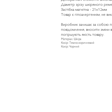
Діаметр зрізу шкіряного реме
Застібка магнітна - 21х12мм
Товар є гіпоалергеннім, не ви
Виробник залишає за собою п
повідомлення, вносити зміни в
погіршують якість товару.
Матеріал: Шкіра
Колір: Темно-коричневий
Колір: Чорний