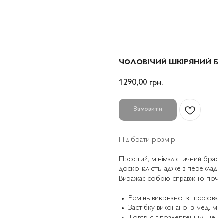
ЧОЛОВІЧИЙ ШКІРЯНИЙ Б
1290,00
грн.
Замовити
Підібрати розмір
Простий, мінімалістичний брас
досконалість, адже в перекладі
Виражає собою справжню поч
Ремінь виконано із пресова
Застібку виконано із мед. м
Товар є гіпоалергеннім, не