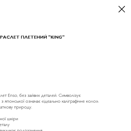
РАСЛЕТ ПЛЕТЕНИЙ "KING"
лет Enso, без зайвих деталей. Символізує
 з японської означає «ідеально каліграфічне коло».
аткову природу.
ної шкіри
еталу
 викликає подразнення