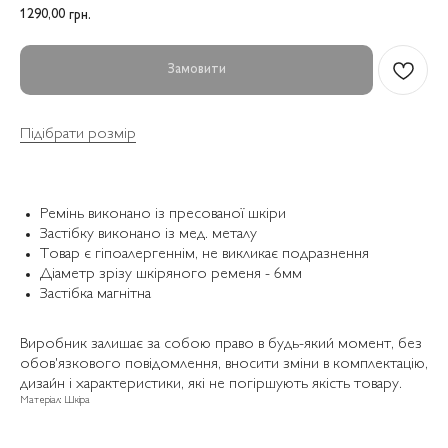
1290,00
грн.
Замовити
Підібрати розмір
Ремінь виконано із пресованої шкіри
Застібку виконано із мед. металу
Товар є гіпоалергеннім, не викликає подразнення
Діаметр зрізу шкіряного ременя - 6мм
Застібка магнітна
Виробник залишає за собою право в будь-який момент, без
обов'язкового повідомлення, вносити зміни в комплектацію,
дизайн і характеристики, які не погіршують якість товару.
Матеріал: Шкіра