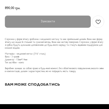
890,00
грн.
Замовити
Сережка у формі зігзагу зроблена з медичного металу та має оригінальний дизайн. Вона має форму
зігзагу, що надає їй стильний та сучасний вигляд. Вона має матову поверхню. Сережка у формі зігзагу
зі срібла будуть ідеальним доповненням до будь-якого наряду та стануть відмінним подарунком для
коханої людини.
Матеріал - медичний метал (316' сталь)
Вага - 3 грамів
Диаметр - 15мм*14мм
Тип застібки - конго
Виробник залишає за собою право в будь-який момент, без обов'язкового повідомлення, вносити зміни
в комплектацію, дизайн і характеристики, які не погіршують якість товару.
ВАМ МОЖЕ СПОДОБАТИСЬ