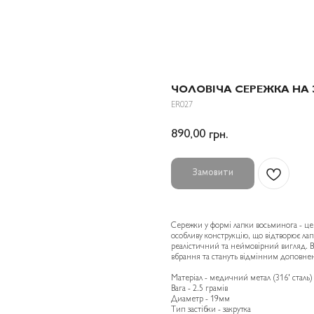
ЧОЛОВІЧА СЕРЕЖКА НА 
ER027
890,00
грн.
Замовити
Сережки у формі лапки восьминога - це
особливу конструкцію, що відтворює лап
реалістичний та неймовірний вигляд. В
вбрання та стануть відмінним доповнен
Матеріал - медичний метал (316' сталь)
Вага - 2.5 грамів
Диаметр - 19мм
Тип застібки - закрутка