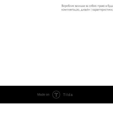
Виробник залишає за собою право в буд
комплектацію, дизайн і характеристики, 
Tilda
Made on