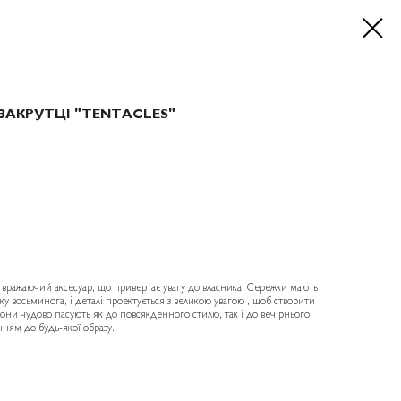
ЗАКРУТЦІ "TENTACLES"
 вражаючий аксесуар, що привертає увагу до власника. Сережки мають
ку восьминога, і деталі проектується з великою увагою , щоб створити
они чудово пасують як до повсякденного стилю, так і до вечірнього
ням до будь-якої образу.