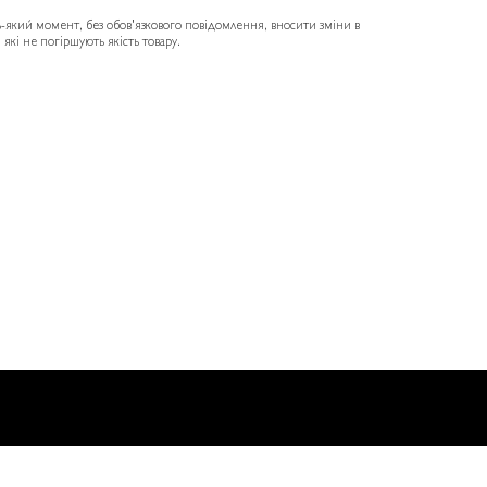
ь-який момент, без обов'язкового повідомлення, вносити зміни в
які не погіршують якість товару.