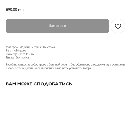
890,00
грн.
Замовити
Матеріал - медичний метал (316' сталь)
Вага - 4.16 грамів
Диаметр - 14,6*11,9 мм
Тип застібки - кліпса
Виробник залишає за собою право в будь-який момент, без обов'язкового повідомлення, вносити зміни
в комплектацію, дизайн і характеристики, які не погіршують якість товару.
ВАМ МОЖЕ СПОДОБАТИСЬ