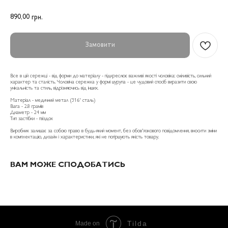
890,00
грн.
Замовити
Все в цій сережці - від форми до матеріалу - підкреслює важливі якості чоловіка: сміливість, сильний
характер та сталість. Чоловіча сережка у формі шурупа - це чудовий спосіб виразити свою
унікальність та стиль, відрізняючись від інших.
Матеріал - медичний метал (316' сталь)
Вага - 2.8 грамів
Диаметр - 24 мм
Тип застібки - гвіздок
Виробник залишає за собою право в будь-який момент, без обов'язкового повідомлення, вносити зміни
в комплектацію, дизайн і характеристики, які не погіршують якість товару.
ВАМ МОЖЕ СПОДОБАТИСЬ
Tilda
Made on