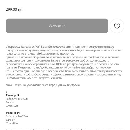
299,00
грн.
Замовити
У перекладі Іса означає "лід". Вона ніби заморожує звичний плин життя, змушуючи взяти паузу,
озирнутися навколо, прийняти вимушену зупинку і заспокоїтися. Адже звичний ритм лишається, але не
назавжди, а лише на час. І відбувається це не просто так.
Зупинка - це моральне обнулення. Ви не втрачаєте тих досягнень, які придбали, все матеріальне
залишається, все навички залишаються. Ви лише пригальмовуєте, щоб остудити свідомість і
переконатися, що курс обраний правильно. Щоб ще раз проаналізувати те, що робите і до чого
прагнете. Подивитися на свої цілі без пелени звичної рутини і метушні, набратися нових сил.
Іса - непроста руна і носити її слід з обережністю. Вона вчить приймати тимчасові паузи в проектах і
використовувати собі на благо: очищати свідомість, вчитися спокою, знаходити заспокоєння в зупинці,
не боятися таких моментів і відчувати їх цінність.
Значення: зупинка, уповільнення, пауза перед успіхом, відстрочка.
)
Розмір S
Габарити 13х10мм
Вага 4г
Отвір 6мм
Розмір М
Габарити 16х12мм
Вага 8г
Отвір 8мм