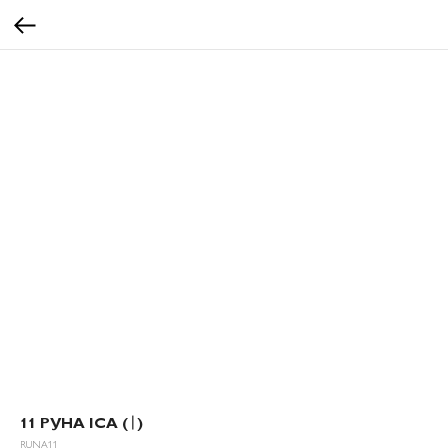
11 РУНА ІСА (ᛁ)
RUNA11