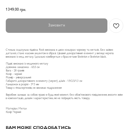
1349,00
грн.
Замовити
Стильна олдскульна підвіска Rock виконана в двох кольорах: чорному та металік. Без зайвих
деталей, стане класним акцентом в образі. Цікавий декоративний елемент у вигляді черепа
виконано із мед. металу. Ідеально комбінується з браслетами Skeleton и Skeleton black.
Підвіс виконано із медичного металу
Довжина ланцюжка - 65.5 см
Вага - 28 грамів
Колір - чорний
Розмір - універсальний
Габарити декоративного елементу (череп) д/ш/в - 1.9/2.5/1.3 см
Ланцюжок в розрізі - 3*3 мм
Товар є гіпоалергеннім, не викликає подразнення
Виробник залишає за собою право в будь-який момент, без обов'язкового повідомлення, вносити зміни
в комплектацію, дизайн і характеристики, які не погіршують якість товару.
Матеріал: Метал
Колір: Чорний
ВАМ МОЖЕ СПОДОБАТИСЬ