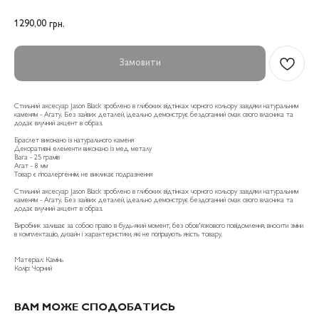
1290,00
грн.
Замовити
Стильний аксесуар Jason Black зроблено в глибоких відтінках чорного кольору завдяки натуральним
каменям - Агату. Без зайвих деталей, ідеально демонструє бездоганний смак свого власника та
додає влучний акцент в образ.
Браслет виконано із натурального каменя
Декоративні елементи виконано із мед. металу
Вага - 25 грамів
Агат - 8 мм
Товар є гіпоалергеннім, не викликає подразнення
Стильний аксесуар Jason Black зроблено в глибоких відтінках чорного кольору завдяки натуральним
каменям - Агату. Без зайвих деталей, ідеально демонструє бездоганний смак свого власника та
додає влучний акцент в образ.
Виробник залишає за собою право в будь-який момент, без обов'язкового повідомлення, вносити зміни
в комплектацію, дизайн і характеристики, які не погіршують якість товару.
Матеріал: Камінь
Колір: Чорний
ВАМ МОЖЕ СПОДОБАТИСЬ