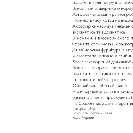
Браслет шкіряний, ручної робо
Виконаний зі шкіряного корду 
Авторський дизайн ручної роб
Плинність часу котра не власн
Аксесуар символізує унікальніс
вирізнятись та відрізнятись.
Виконаний з високоякісного п
чорна та коричнева шкіра, котр
Дизайнерська фурнітура із ме
міліметра та наповнена глиби
Браслет створений для самобу
бояться говорити, творити і в
підсилити креативні якості влас
створювати неймовірні речі !
Обирай для себе найкраще!
Аксесуар виконується індивіду
ідеально сяде та прослужить В
На браслет діє довічна гарантія
Матеріал: Шкіра
Колір: Темно-коричневий
Колір: Чорний