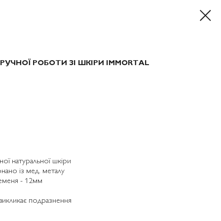
РУЧНОЇ РОБОТИ ЗІ ШКІРИ ІMMORTAL
ної натуральної шкіри
нано із мед. металу
еменя - 12мм
 викликає подразнення