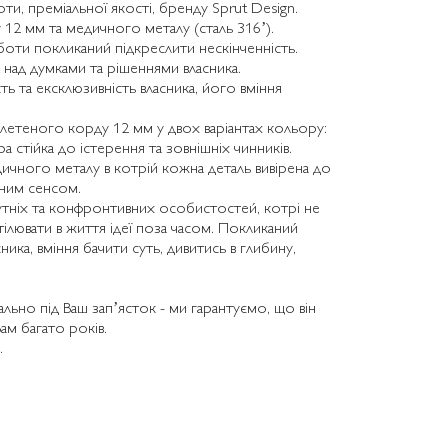
ти, преміальної якості, бренду Sprut Design.
12 мм та медичного металу (сталь 316ʼ).
оти покликаний підкреслити нескінченність.
а над думками та рішеннями власника.
ть та ексклюзивність власника, його вміння
летеного корду 12 мм у двох варіантах кольору:
а стійка до істерення та зовнішніх чинників.
дичного металу в котрій кожна деталь вивірена до
нним сенсом.
тніх та конфронтивних особистостей, котрі не
тілювати в життя ідеї поза часом. Покликаний
ника, вміння бачити суть, дивитись в глибину,
ально під Ваш запʼясток - ми гарантуємо, що він
ам багато років.
.